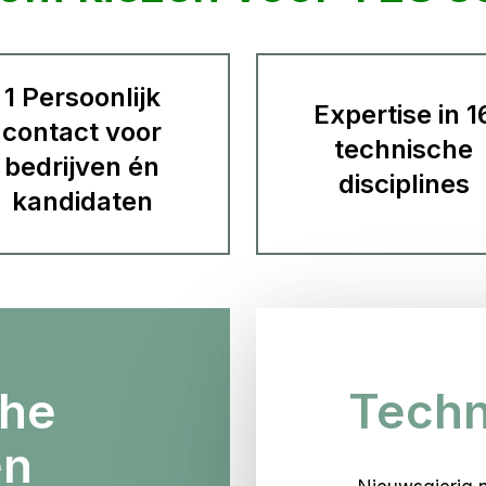
1 Persoonlijk
Expertise in 1
contact voor
technische
bedrijven én
disciplines
kandidaten
che
Techn
en