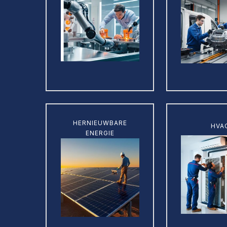
Learn
Learn
HERNIEUWBARE
more
HVA
more
ENERGIE