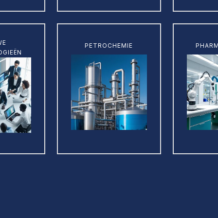
Learn
Learn
WE
PETROCHEMIE
PHARM
more
more
OGIEËN