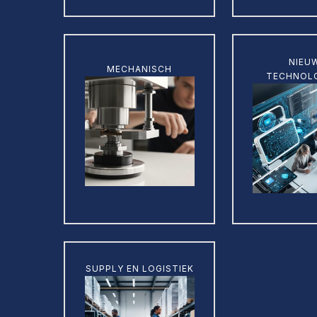
Learn
Learn
NIEU
more
MECHANISCH
more
TECHNOL
Learn
SUPPLY EN LOGISTIEK
more