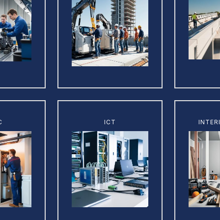
Learn
Learn
C
ICT
INTE
more
more