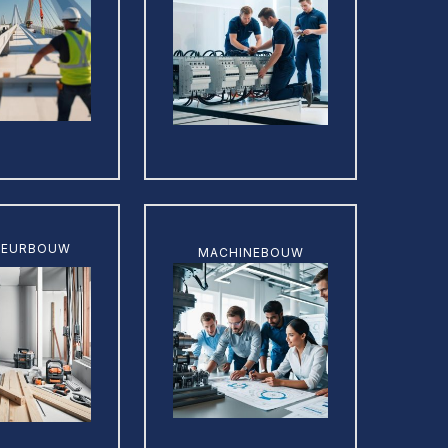
Learn
RIEURBOUW
MACHINEBOUW
more