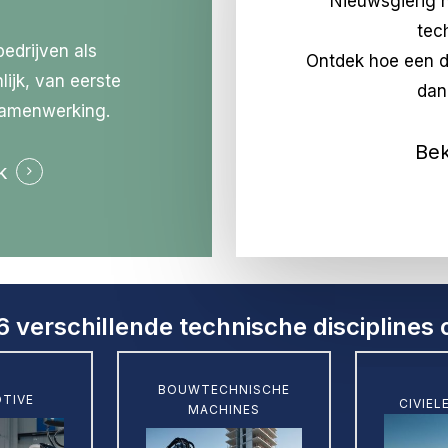
Nieuwsgierig 
tec
bedrijven als
Ontdek hoe een d
ijk, van eerste
dan 
samenwerking.
Bek
k
6 verschillende technische disciplines
Learn
Learn
BOUWTECHNISCHE
more
TIVE
CIVIEL
more
MACHINES