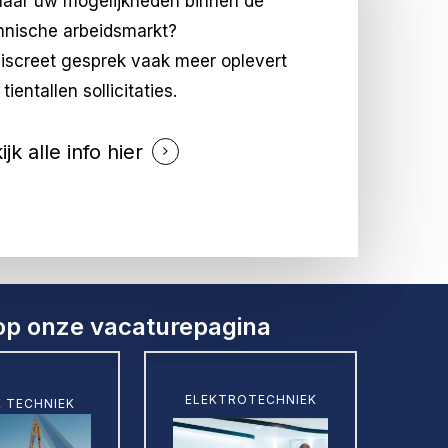
naar uw mogelijkheden binnen de
hnische arbeidsmarkt?
iscreet gesprek vaak meer oplevert
tientallen sollicitaties.
ijk alle info hier
 op onze
vacaturepagina
Learn
ELEKTROTECHNIEK
E TECHNIEK
more