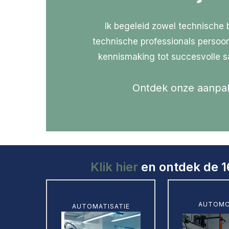
Ik begeleid zowel technische 
technische professionals persoonl
kennismaking tot succesvolle 
Ontdek onze aanpa
Klik hier
en ontdek de 1
Learn
Learn
AUTOMO
AUTOMATISATIE
more
more