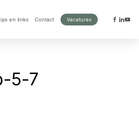
facebook
linkedin
youtu
ips en links
Contact
Vacatures
b-5-7