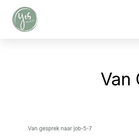
Skip
to
main
content
Van 
Van gesprek naar job-5-7