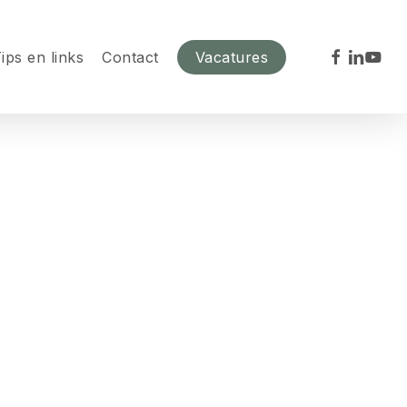
facebook
linkedin
youtu
ips en links
Contact
Vacatures