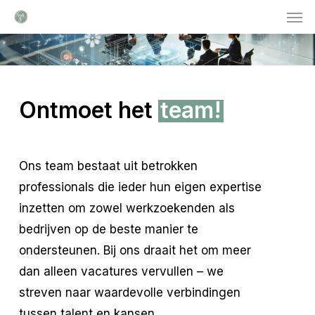
Men
Skip
to
main
content
Ontmoet het
team!
Ons team bestaat uit betrokken
professionals die ieder hun eigen expertise
inzetten om zowel werkzoekenden als
bedrijven op de beste manier te
ondersteunen. Bij ons draait het om meer
dan alleen vacatures vervullen – we
streven naar waardevolle verbindingen
tussen talent en kansen.