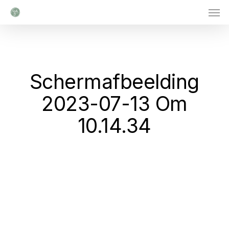
Men
Skip
to
main
content
Scherm­afbeelding
2023-07-13 Om
10.14.34