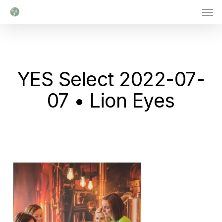
Men
Skip
to
main
content
YES Select 2022-07-
07 • Lion Eyes