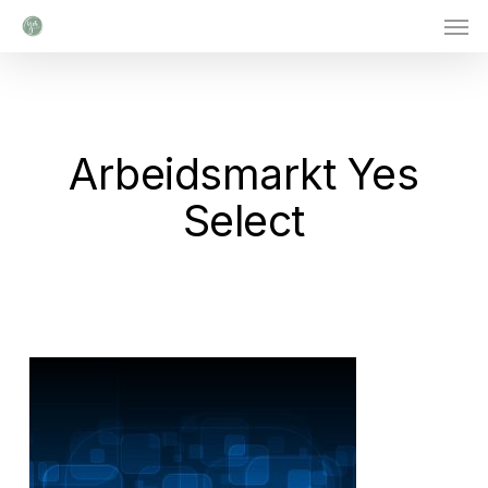
Men
Skip
to
main
content
Arbeidsmarkt Yes
Select