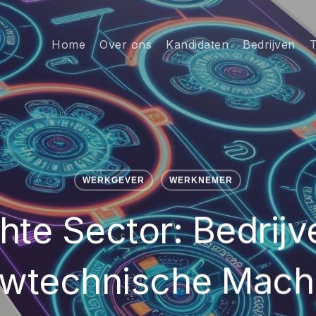
Home
Over ons
Kandidaten
Bedrijven
T
WERKGEVER
WERKNEMER
chte Sector: Bedrijv
wtechnische Mach