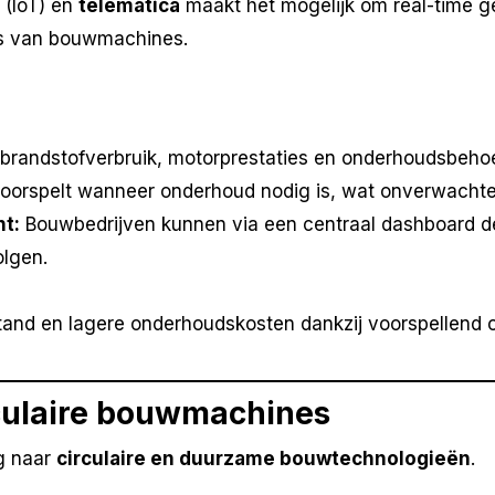
 (IoT) en
telematica
maakt het mogelijk om real-time g
tus van bouwmachines.
brandstofverbruik, motorprestaties en onderhoudsbehoe
oorspelt wanneer onderhoud nodig is, wat onverwachte 
t:
Bouwbedrijven kunnen via een centraal dashboard d
olgen.
tand en lagere onderhoudskosten dankzij voorspellend 
culaire bouwmachines
ag naar
circulaire en duurzame bouwtechnologieën
.