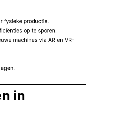
 fysieke productie.
ficiënties op te sporen.
euwe machines via AR en VR-
lagen.
n in