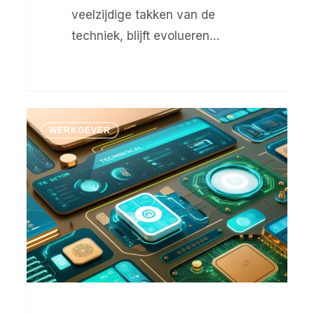
veelzijdige takken van de
techniek, blijft evolueren…
Uitgelichte
WERKGEVER
sector:
Nieuwe
technologieën