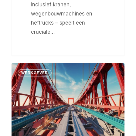
inclusief kranen,
wegenbouwmachines en
heftrucks – speelt een
cruciale…
Uitgelichte
WERKGEVER
sector:
Civiele
techniek