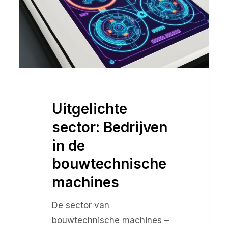
de
bouwtechnische
machines
Uitgelichte
sector: Bedrijven
in de
bouwtechnische
machines
De sector van
bouwtechnische machines –