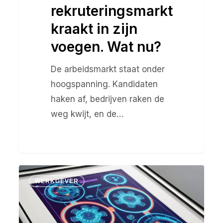
rekruteringsmarkt
kraakt in zijn
voegen. Wat nu?
De arbeidsmarkt staat onder
hoogspanning. Kandidaten
haken af, bedrijven raken de
weg kwijt, en de…
Uitgelichte
WERKGEVER
sector:
Bedrijven
in