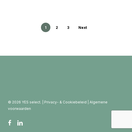
1
2
3
Next
© 2026 YES select. |
Privacy- & Cookiebeleid
|
Algemene
voorwaarden
facebook
linkedin