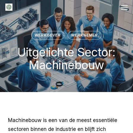
Men
Skip
to
main
content
WERKGEVER
WERKNEMER
Uitgelichte Sector:
Machinebouw
Machinebouw is een van de meest essentiële
sectoren binnen de industrie en blijft zich