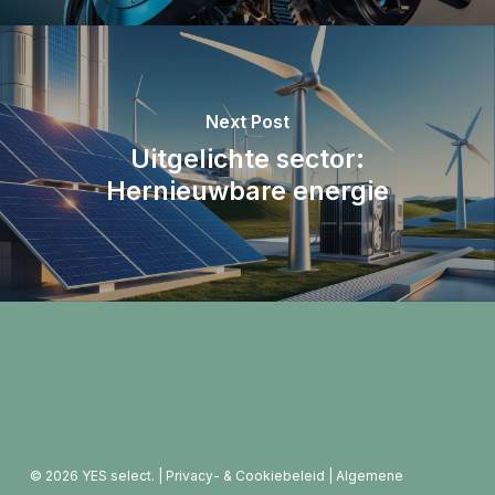
Next Post
Uitgelichte sector:
Hernieuwbare energie
© 2026 YES select. |
Privacy- & Cookiebeleid
|
Algemene