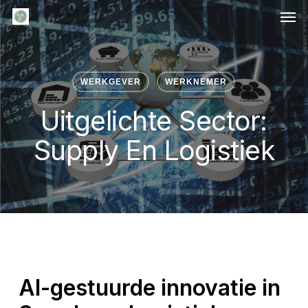
Men
Skip
to
main
content
WERKGEVER
WERKNEMER
Uitgelichte Sector:
Supply En Logistiek
AI-gestuurde innovatie in