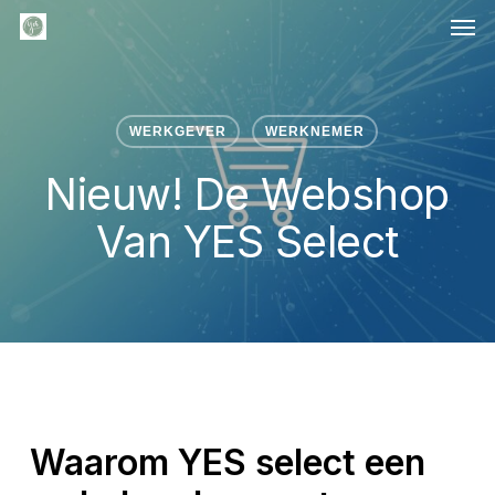
Men
Skip
to
main
content
WERKGEVER
WERKNEMER
Nieuw! De Webshop
Van YES Select
Waarom YES select een