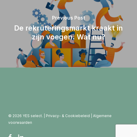
Previous Post
De rekruteringsmarkt kraakt in
zijn voegen. Wat nu?
© 2026 YES select. |
Privacy- & Cookiebeleid
|
Algemene
voorwaarden
facebook
linkedin